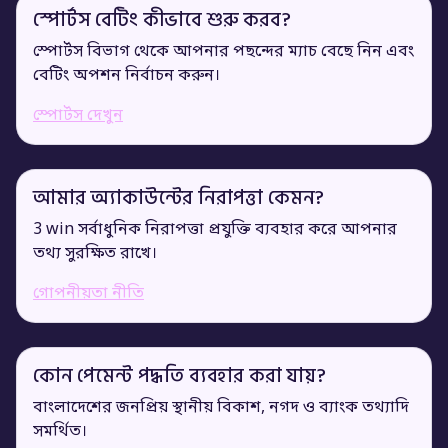
স্পোর্টস বেটিং কীভাবে শুরু করব?
স্পোর্টস বিভাগ থেকে আপনার পছন্দের ম্যাচ বেছে নিন এবং
বেটিং অপশন নির্বাচন করুন।
স্পোর্টস দেখুন
আমার অ্যাকাউন্টের নিরাপত্তা কেমন?
3 win সর্বাধুনিক নিরাপত্তা প্রযুক্তি ব্যবহার করে আপনার
তথ্য সুরক্ষিত রাখে।
গোপনীয়তা নীতি
কোন পেমেন্ট পদ্ধতি ব্যবহার করা যায়?
বাংলাদেশের জনপ্রিয় স্থানীয় বিকাশ, নগদ ও ব্যাংক তথ্যাদি
সমর্থিত।