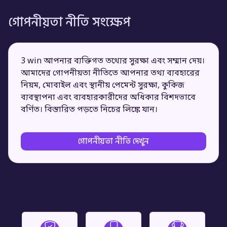
গোপনীয়তা নীতি সংক্ষেপ
3 win আপনার ব্যক্তিগত তথ্যের সুরক্ষা এবং সম্মান দেয়।
আমাদের গোপনীয়তা নীতিতে আপনার তথ্য ব্যবহারের
নিয়ম, মোবাইল এবং স্থানীয় পেমেন্ট সুরক্ষা, কুকিজ
ব্যবস্থাপনা এবং ব্যবহারকারীদের অধিকার বিশদভাবে
বর্ণিত। বিস্তারিত পড়তে নিচের লিঙ্কে যান।
গোপনীয়তা নীতি দেখুন