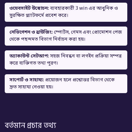
ওয়েবসাইট উন্মোচন:
ব্যবহারকারী 3 win এর আধুনিক ও
সুরক্ষিত প্ল্যাটফর্মে প্রবেশ করে।
নেভিগেশন ও ব্রাউজিং:
স্পোর্টস, গেমস এবং প্রোমোশন পেজ
থেকে পছন্দমত বিভাগ নির্বাচন করা হয়।
অ্যাকাউন্ট সেটআপ:
সহজ নিবন্ধন বা লগইন প্রক্রিয়া সম্পন্ন
করে ব্যক্তিগত তথ্য পূরণ।
সাপোর্ট ও সাহায্য:
প্রয়োজন হলে প্রশ্নোত্তর বিভাগ থেকে
দ্রুত সাহায্য নেওয়া হয়।
বর্তমান প্রচার তথ্য