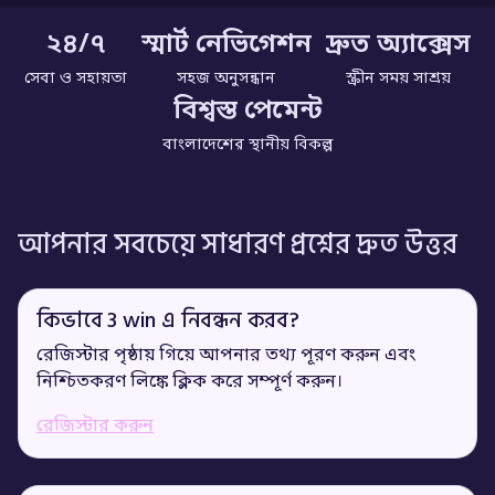
২৪/৭
স্মার্ট নেভিগেশন
দ্রুত অ্যাক্সেস
সেবা ও সহায়তা
সহজ অনুসন্ধান
স্ক্রীন সময় সাশ্রয়
বিশ্বস্ত পেমেন্ট
বাংলাদেশের স্থানীয় বিকল্প
আপনার সবচেয়ে সাধারণ প্রশ্নের দ্রুত উত্তর
কিভাবে 3 win এ নিবন্ধন করব?
রেজিস্টার পৃষ্ঠায় গিয়ে আপনার তথ্য পূরণ করুন এবং
নিশ্চিতকরণ লিঙ্কে ক্লিক করে সম্পূর্ণ করুন।
রেজিস্টার করুন