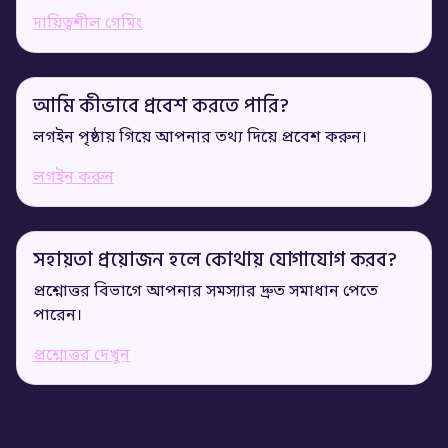
দায়িত্বশীল গেমিং
আমি কীভাবে প্রবেশ করতে পারি?
লগইন পৃষ্ঠায় গিয়ে আপনার তথ্য দিয়ে প্রবেশ করুন।
লগইন করুন
সহায়তা প্রয়োজন হলে কোথায় যোগাযোগ করব?
প্রশ্নোত্তর বিভাগে আপনার সমস্যার দ্রুত সমাধান পেতে
পারেন।
প্রশ্নোত্তর দেখুন